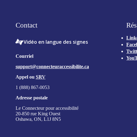
l’accessibilité
Contact
Rés
Link
Vidéo en langue des signes
Face
Twit
Courriel
You
support@connecteuraccessibilite.ca
Appel ou
SRV
1 (888) 867-0053
Adresse postale
Le Connecteur pour accessibilité
20-850 rue King Ouest
Oshawa, ON, L1J 8N5