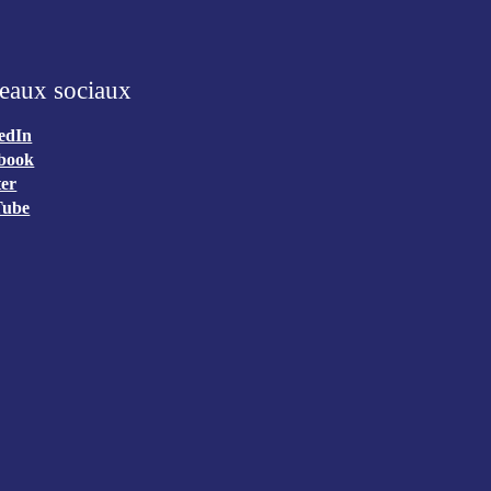
eaux sociaux
edIn
book
ter
Tube