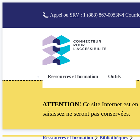
r au contenu
Appel ou
SRV
:
1 (888) 867-0053
Courrie
Ressources et formation
Outils
Connecteur pour l’accessibilité
ATTENTION!
Ce site Internet est en
saisissez ne seront pas conservées.
Ressources et formation
Bibliothèques